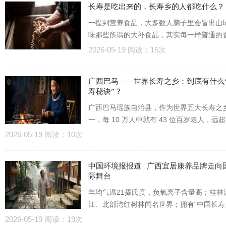
长寿是吃出来的，长寿乡的人都吃什么？
一提到营养食品，大多数人脑子里会冒出山
味那些所谓的大补食品，其实每一样普通的
都是营养品。那么，大家同样是一日三餐，
2026-05-19 阅读：15次
么有的地方却成为闻名世界的长寿之乡...
广西巴马——世界长寿之乡：到底有什么
寿秘诀”？
广西巴马瑶族自治县，作为世界五大长寿之
一，每 10 万人中就有 43 位百岁老人，远
际标准，吸引着全球科学界的目光。从医学
2026-05-19 阅读：10次
深入剖析，其长寿奥秘蕴含在...
中国环境报报道 | 广西宜居康养品牌走向
际舞台
年均气温21摄氏度，负氧离子含量高；桂林
江、北部湾红树林闻名世界；拥有“中国长寿
乡”38个，占全国总数的1/3以上，现居住着
2026-05-19 阅读：19次