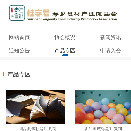
网站首页
协会概况
新闻资讯
通知公告
产品专区
申请入会
产品专区
圳品测试标题1_复制
圳品测试标题1_复制