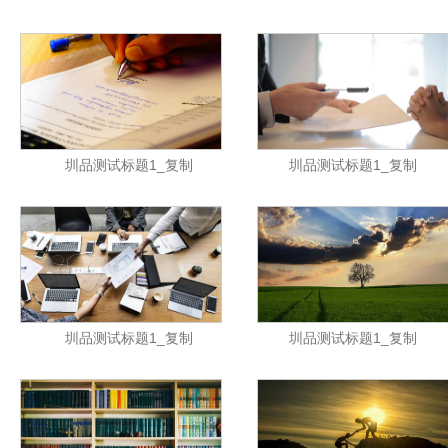
圳品测试标题1_复制
圳品测试标题1_复制
圳品测试标题1_复制
圳品测试标题1_复制