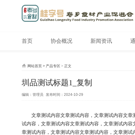
首页
协会概况
新闻资讯
网站首页
>
产品专区
>
正文
圳品测试标题1_复制
编辑：管理员
发布时间：2024-10-29
文章测试内容文章测试内容，文章测试内容文章
试内容，文章测试内容文章测试内容，文章测试内容
章测试内容，文章测试内容文章测试内容，文章测试