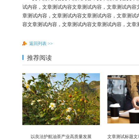
试内容，文章测试内容文章测试内容，文章测试内容
章测试内容，文章测试内容文章测试内容，文章测试
容文章测试内容，文章测试内容文章测试内容，文章
返回列表
>>
推荐阅读
以良法护航油茶产业高质量发展