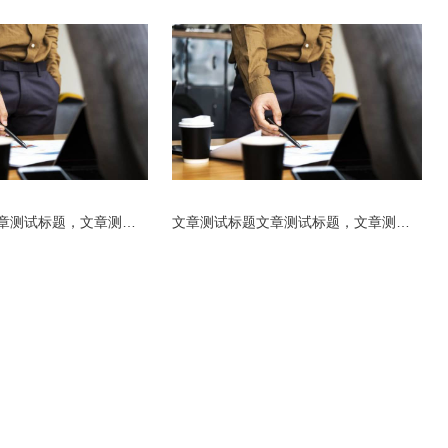
文章测试标题文章测试标题，文章测试标题文章测试标题_复制_复制
文章测试标题文章测试标题，文章测试标题文章测试标题_复制