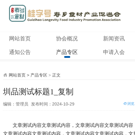
网站首页
协会概况
新闻资讯
通知公告
产品专区
申请入会
网站首页
>
产品专区
>
正文
圳品测试标题1_复制
编辑：管理员
发布时间：2024-10-29
浏览
文章测试内容文章测试内容，文章测试内容文章测试内容
文章测试内容文章测试内容，文章测试内容文章测试内容，文