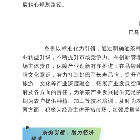
展精心规划路径。
巴马
条例以标准化为引领，通过明确油茶种
业转型升级，不断提升市场竞争力。在创新管
场主体责任，保障产业创新有序推进；在品牌
牌文化意识，努力打造好巴马长寿品牌，提升
旅游、文化等产业深度融合，拓展产业发展空
府及各方面的责任，为油茶产业发展提供充足
期为农户提供种植、加工等技术培训，及时为
育方面，积极为经营主体开拓市场，加强质量
<svg viewBox="0 0 1 1" style="float:left;line-height:0;width:0;vertical-align:top;"></svg>
条例引领，助力经济
提速