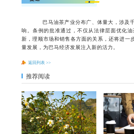
<svg viewBox="0 0 1 1" style="float:left;line-height:0;width:0;vertical-align:top;"></svg>
巴马油茶产业分布广、体量大，涉及千
响。条例的批准通过，不仅从法律层面优化油
新，理顺市场和销售各方面的关系，还将进一
量发展，为巴马经济发展注入新的活力。
返回列表
>>
推荐阅读