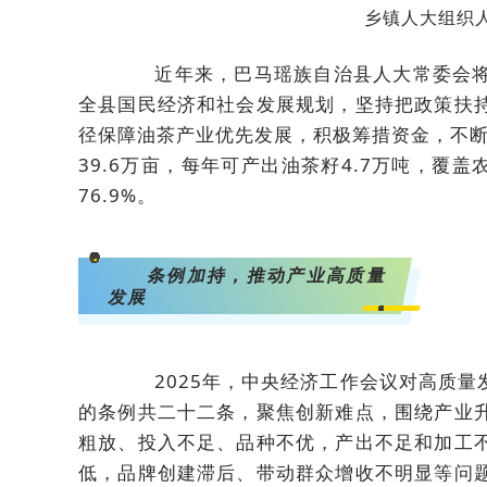
乡镇人大组织
近年来，巴马瑶族自治县人大常委会将
全县国民经济和社会发展规划，坚持把政策扶
径保障油茶产业优先发展，积极筹措资金，不断
39.6万亩，每年可产出油茶籽4.7万吨，覆
76.9%。
<svg viewBox="0 0 1 1" style="float:left;line-height:0;width:0;vertical-align:top;"></svg>
条例加持，推动产业高质量
发展
<svg viewBox="0 0 1 1" style="float:left;line-height:0;width:0;vertical-align:top;"></svg>
2025年，中央经济工作会议对高质量
的条例共二十二条，聚焦创新难点，围绕产业
粗放、投入不足、品种不优，产出不足和加工
低，品牌创建滞后、带动群众增收不明显等问